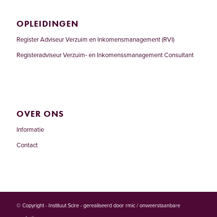
OPLEIDINGEN
Register Adviseur Verzuim en Inkomensmanagement (RVI)
Registeradviseur Verzuim- en Inkomenssmanagement Consultant
OVER ONS
Informatie
Contact
© Copyright - Instituut Scire - gerealiseerd door
rmic / onweerstaanbare