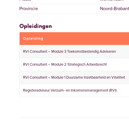
Provincie
Noord-Braban
Opleidingen
Opleiding
RVI Consultant – Module 3 Toekomstbestendig Adviseren
RVI Consultant – Module 2 Strategisch Arbeidsrecht
RVI Consultant – Module 1 Duurzame Inzetbaarheid en Vitaliteit
Registeradviseur Verzuim- en Inkomensmanagement (RVI)