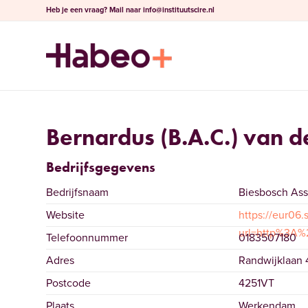
Heb je een vraag?
Mail naar
info@instituutscire.nl
Bernardus (B.A.C.) van d
Bedrijfsgegevens
Bedrijfsnaam
Biesbosch As
Website
https://eur06.
url=http%3A
Telefoonnummer
0183507180
Adres
Randwijklaan 
Postcode
4251VT
Plaats
Werkendam