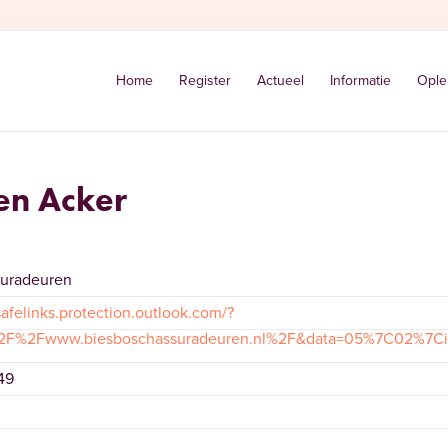
Home
Register
Actueel
Informatie
Ople
en Acker
suradeuren
safelinks.protection.outlook.com/?
%2F%2Fwww.biesboschassuradeuren.nl%2F&data=05%7C02%7
49