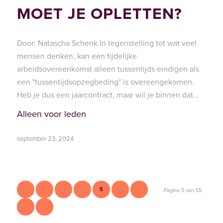
MOET JE OPLETTEN?
Door: Natascha Schenk In tegenstelling tot wat veel
mensen denken, kan een tijdelijke
arbeidsovereenkomst alleen tussentijds eindigen als
een "tussentijdsopzegbeding" is overeengekomen.
Heb je dus een jaarcontract, maar wil je binnen dat…
Alleen voor leden
september 23, 2024
«
‹
3
4
5
6
7
Pagina 5 van 55
›
»