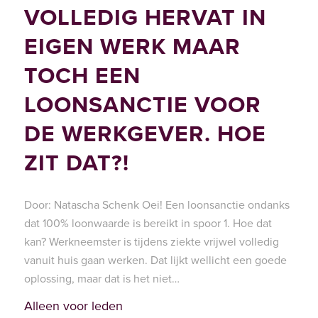
VOLLEDIG HERVAT IN
EIGEN WERK MAAR
TOCH EEN
LOONSANCTIE VOOR
DE WERKGEVER. HOE
ZIT DAT?!
Door: Natascha Schenk Oei! Een loonsanctie ondanks
dat 100% loonwaarde is bereikt in spoor 1. Hoe dat
kan? Werkneemster is tijdens ziekte vrijwel volledig
vanuit huis gaan werken. Dat lijkt wellicht een goede
oplossing, maar dat is het niet…
Alleen voor leden