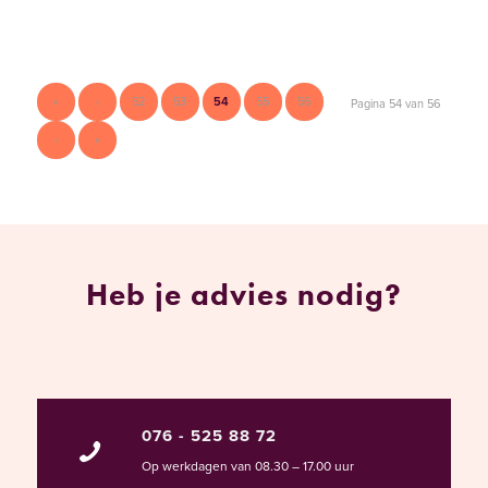
«
‹
52
53
54
55
56
Pagina 54 van 56
›
»
Heb je advies nodig?
076 - 525 88 72
Op werkdagen van 08.30 – 17.00 uur