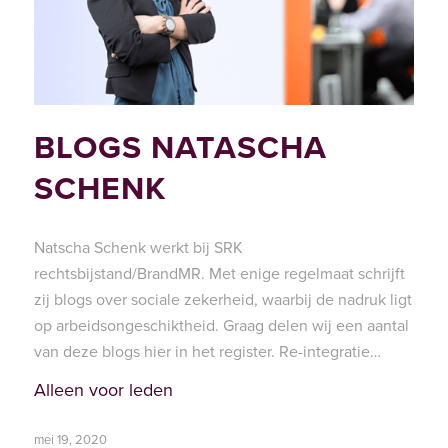
BLOGS NATASCHA
SCHENK
Natscha Schenk werkt bij SRK
rechtsbijstand/BrandMR. Met enige regelmaat schrijft
zij blogs over sociale zekerheid, waarbij de nadruk ligt
op arbeidsongeschiktheid. Graag delen wij een aantal
van deze blogs hier in het register. Re-integratie…
Alleen voor leden
mei 19, 2020