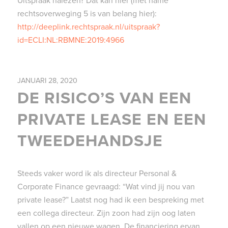
Uitspraak nalezen? Dat kan hier (met name
rechtsoverweging 5 is van belang hier):
http://deeplink.rechtspraak.nl/uitspraak?
id=ECLI:NL:RBMNE:2019:4966
JANUARI 28, 2020
DE RISICO’S VAN EEN
PRIVATE LEASE EN EEN
TWEEDEHANDSJE
Steeds vaker word ik als directeur Personal &
Corporate Finance gevraagd: “Wat vind jij nou van
private lease?” Laatst nog had ik een bespreking met
een collega directeur. Zijn zoon had zijn oog laten
vallen op een nieuwe wagen. De financiering ervan