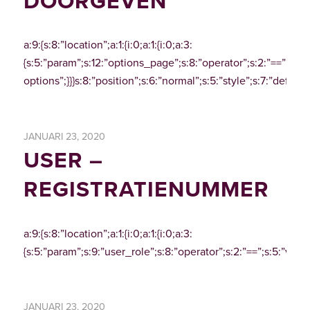
DOORGEVEN
a:9:{s:8:”location”;a:1:{i:0;a:1:{i:0;a:3:
{s:5:”param”;s:12:”options_page”;s:8:”operator”;s:2:”==”;s:5:”v
options”;}}}s:8:”position”;s:6:”normal”;s:5:”style”;s:7:”defaul
JANUARI 23, 2020
USER –
REGISTRATIENUMMER
a:9:{s:8:”location”;a:1:{i:0;a:1:{i:0;a:3:
{s:5:”param”;s:9:”user_role”;s:8:”operator”;s:2:”==”;s:5:”value
JANUARI 23, 2020