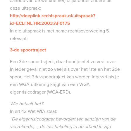
aanbod van de werknemer) blijkt onder andere uit
deze uitspraak:
http://deeplink.rechtspraak.nl/uitspraak?
id=ECLI:NL:HR:2003:AF0175
In die uitspraak is met name rechtsoverweging 5
relevant.
3-de spoortraject
Een 3de-spoor traject, daar hoor je niet zo veel over.
In ieder geval niet zo veel als over het 1ste en het 2de
spoor. Het 3de-spoortraject kan worden ingezet als je
een WGA-uitkering krijgt van een WGA-
eigenrisicodrager (WGA-ERD).
Wie betaalt het?
In art 42 Wet WIA staat:
“De eigenrisicodrager bevordert ten aanzien van de
verzekerde,…, de inschakeling in de arbeid in zijn