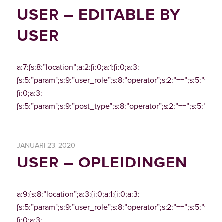
USER – EDITABLE BY
USER
a:7:{s:8:”location”;a:2:{i:0;a:1:{i:0;a:3:
{s:5:”param”;s:9:”user_role”;s:8:”operator”;s:2:”==”;s:5:”value”;
{i:0;a:3:
{s:5:”param”;s:9:”post_type”;s:8:”operator”;s:2:”==”;s:5:”value
JANUARI 23, 2020
USER – OPLEIDINGEN
a:9:{s:8:”location”;a:3:{i:0;a:1:{i:0;a:3:
{s:5:”param”;s:9:”user_role”;s:8:”operator”;s:2:”==”;s:5:”value”;
{i:0;a:3: