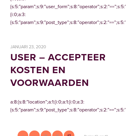
{s:5:”param”;s:9:”user_form”;s:8:”operator”;s:2:”==”;s:5:”value”;
{i:0;a:3:
{s:5:”param”;s:9:”post_type”;s:8:”operator”;s:2:”==”;s:5:”valu
JANUARI 23, 2020
USER – ACCEPTEER
KOSTEN EN
VOORWAARDEN
a:8:{s:8:”location”;a:1:{i:0;a:1:{i:0;a:3:
{s:5:”param”;s:9:”post_type”;s:8:”operator”;s:2:”==”;s:5:”valu
«
‹
15
16
17