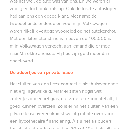
was het wel, de auto was van ons. En we waren er
zuinig en toch ook trots op. Ook de lokale autosloper
had aan ons een goede klant. Met name de
tweedehands onderdelen voor mijn Volkswagen
waren rijkelijk vertegenwoordigd op het autokerkhof.
Met een kilometer stand van boven de 400.000 is
mijn Volkswagen verkocht aan iemand die er mee
naar Marokko afreisde. Hij had zijn geld meer dan
opgeleverd.
De addertjes van private lease
Het sluiten van een leasecontract is als thuiswonende
niet erg ingewikkeld. Maar er zitten nogal wat
addertjes onder het gras, die vader en zoon niet altijd
goed kunnen overzien. Zo is er na het sluiten van een
private leaseovereenkomst weinig ruimte over voor
een hypothecaire financiering. Als u het als ouders
toejuicht dat kinderen tot hun 30e of 40e thuis blijven