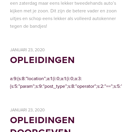
een zaterdag maar eens lekker tweedehands auto’s
kijken met je zoon. Dit zijn de betere vader en zoon
uitjes en schop eens lekker als volleerd autokenner
tegen de bandjes!
JANUARI 23, 2020
OPLEIDINGEN
a:9:{s:8:”location”;a:1:{i:0;a:1:{i:0;a:3:
{s:5:”param”;s:9:”post_type”;s:8:”operator”;s:2:”==”;s:5:”value
JANUARI 23, 2020
OPLEIDINGEN