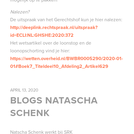
mogelijk op te pakken!
Nalezen?
De uitspraak van het Gerechtshof kun je hier nalezen:
http://deeplink.rechtspraak.nl/uitspraak?
id=ECLI:NL:GHSHE:2020:372
Het wetsartikel over de loonstop en de
loonopschorting vind je hier:
https://wetten.overheid.nl/BWBR0005290/2020-01-
01#Boek7_Titeldeel10_Afdeling2_Artikel629
APRIL 13, 2020
BLOGS NATASCHA
SCHENK
Natscha Schenk werkt bij SRK