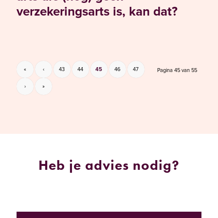
verzekeringsarts is, kan dat?
«
‹
43
44
45
46
47
Pagina 45 van 55
›
»
Heb je advies nodig?