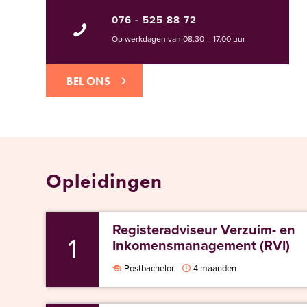
076 - 525 88 72
Op werkdagen van 08.30 – 17.00 uur
BEL ONS
Opleidingen
Registeradviseur Verzuim- en
1
Inkomensmanagement (RVI)
Postbachelor
4 maanden