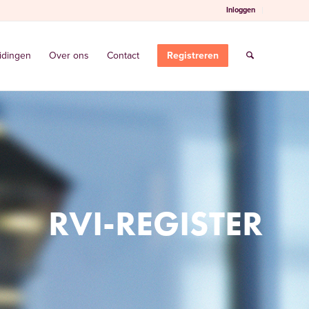
Inloggen
idingen
Over ons
Contact
Registreren
RVI-REGISTER