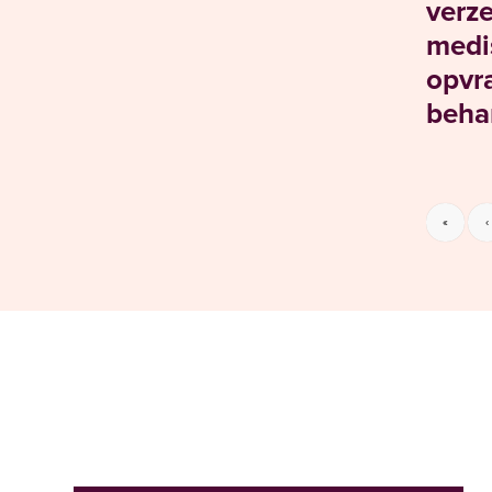
verze
medi
opvr
beha
«
‹