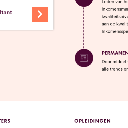
Leden van het
Inkomensman
tant
kwaliteitsniv
aan de kwali
Inkomensspec
PERMANEN
Door middel 
alle trends 
TERS
OPLEIDINGEN