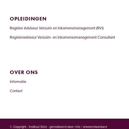
OPLEIDINGEN
Register Adviseur Verzuim en Inkomensmanagement (RVI)
Registeradviseur Verzuim- en Inkomenssmanagement Consultant
OVER ONS
Informatie
Contact
© Copyright - Instituut Scire - gerealiseerd door
rmic / onweerstaanbare