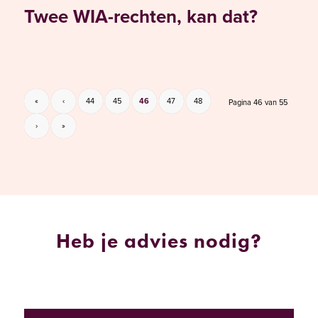
Twee WIA-rechten, kan dat?
«
‹
44
45
46
47
48
Pagina 46 van 55
›
»
Heb je advies nodig?