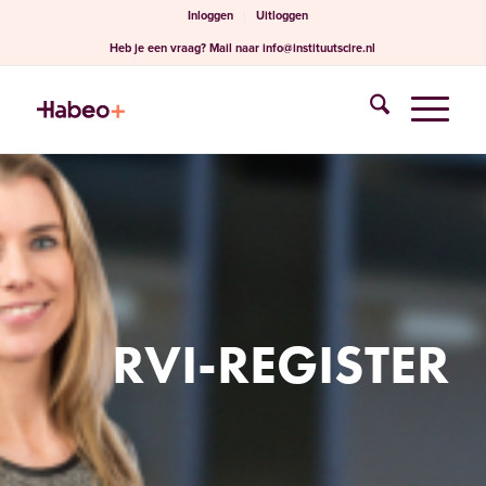
Inloggen
Uitloggen
Heb je een vraag?
Mail naar
info@instituutscire.nl
RVI-REGISTER